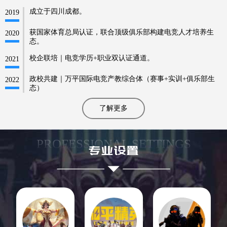
成立于四川成都。
2019
获国家体育总局认证，联合顶级俱乐部构建电竞人才培养生
2020
态。
校企联培｜电竞学历+职业双认证通道。
2021
政校共建｜万平国际电竞产教综合体（赛事+实训+俱乐部生
2022
态）
了解更多
PROFESSIONAL SETTINGS
专业设置