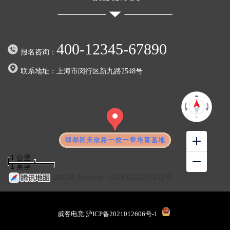
400-12345-67890
报名咨询：
联系地址：上海市闵行区新九路2548号
1 公里
1 英里
©2026 Tencent - GS粤(2023)1171号
威客电竞
沪ICP备2021012606号-1