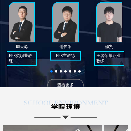
修贤
周天淼
谢俊阳
王者荣耀职业
FPS类职业教
FPS主教练
教练
练
查看更多
SCHOOL ENVIRONMENT
学院环境