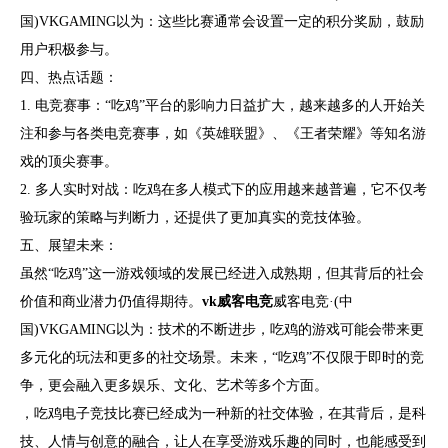
国)VKGAMING以为：这些比赛通常会设置一定的积分奖励，鼓励
用户积极参与。
四、热点话题：
1. 电竞赛事：“吃鸡”平台的影响力日益扩大，越来越多的人开始关
注和参与各类电竞赛事，如《英雄联盟》、《王者荣耀》等知名游
戏的顶尖赛事。
2. 多人实时对战：吃鸡在多人模式下的应用越来越普遍，它不仅考
验玩家的策略与判断力，还提供了更加真实的竞技体验。
五、展望未来：
虽然“吃鸡”这一游戏领域的发展已经进入成熟期，但其背后的社会
价值和商业潜力仍值得期待。
vk威客电竞
威客电竞·(中
国)VKGAMING以为：技术的不断进步，吃鸡的游戏可能会带来更
多元化的玩法和更多的社交场景。未来，“吃鸡”不仅限于即时的竞
争，更会融入更多娱乐、文化、艺术等多个方面。
，吃鸡电子竞技比赛已经成为一种新的社交体验，在其背后，是科
技、人情与创意的融合，让人在享受游戏乐趣的同时，也能感受到